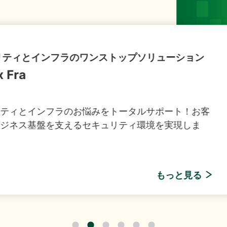
149件のAI活用アイデアが集結「生成AIプロンプトコ
1KB）
ンストップソリューション
業料減免システム」を追加しました。
みをトータルサポート！お客
キュリティ環境を実現しま
制限付株式報酬としての自己株式の処分の払込完了に関
くらケーシーエスボランティア基金」の2025年度寄付
R社主催セミナー『迫る、経済産業省「サプライチェーン