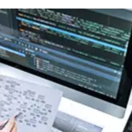
R社主催セミナー『迫る、経済産業省「サプライチェーン
今すぐ始める課題の可視化と対策準備』出展のご案内
式会社主催イベント「Fujitsu Experience Day 2026
のご案内