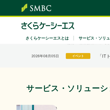
富士通株
2026年07月01日
イベント
出展
「さ
2026年08月06日
経営・財務
を掲
さくらケーシーエスとは
サービス・ソリュ
サービス・ソリューション
株主・投資家情報
サステナビリティ
企業情報
採用情報
「IT
2026年08月05日
イベント
ソリューション領域
経営方針・中期経営計画
さくらケーシーエスグループのサステナビリ
社長あいさつ
新卒採用
Secu 
業績
経営
キャ
202
2026年07月31日
経営・財務
キーワード別
IRカレンダー
環境
組織
IRニ
社会
沿革
サービス・ソリューシ
ディスクロージャーポリシー
認証・認定
電子
202
2026年07月31日
経営・財務
Pick Up