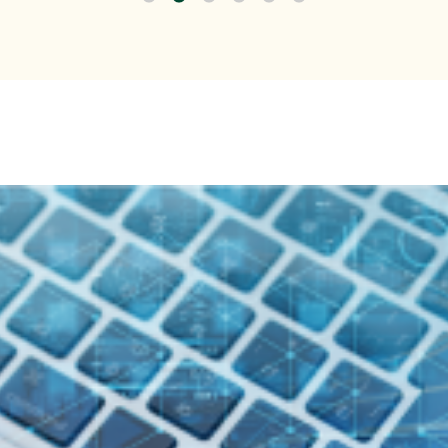
今すぐ始める課題の可視化と対策準備』出展のご案内
式会社主催イベント「Fujitsu Experience Day 2026
のご案内
くらケーシーエス、ヴィッセル神戸オフィシャルパートナー
載しました。
（4,123KB）
トレンドEXPO2026 Summer」出展のご案内
7年３月期 第１四半期決算概況
（1,736KB）