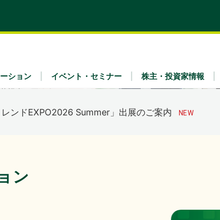
式会社主催イベント「Fujitsu Experience Day 2026
のご案内
くらケーシーエス、ヴィッセル神戸オフィシャルパートナー
載しました。
（4,123KB）
ーション
イベント・セミナー
株主・投資家情報
トレンドEXPO2026 Summer」出展のご案内
ティ
x Fra
・財務（連結）
理念
リア採用
業種別
IRライブラリ
会社概要
7年３月期 第１四半期決算概況
（1,736KB）
ュース
IRよくあるご質問
ガバナンス
事業内容
ョン
公告
免責事項
7年３月期 第１四半期決算短信〔日本基準〕（連結）