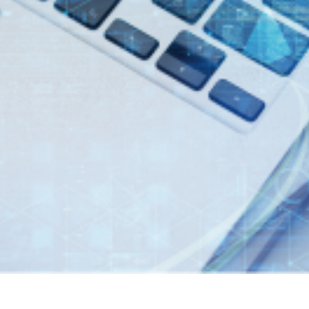
7年３月期 第１四半期決算短信〔日本基準〕（連結）
149件のAI活用アイデアが集結「生成AIプロンプトコ
1KB）
業料減免システム」を追加しました。
制限付株式報酬としての自己株式の処分の払込完了に関
くらケーシーエスボランティア基金」の2025年度寄付