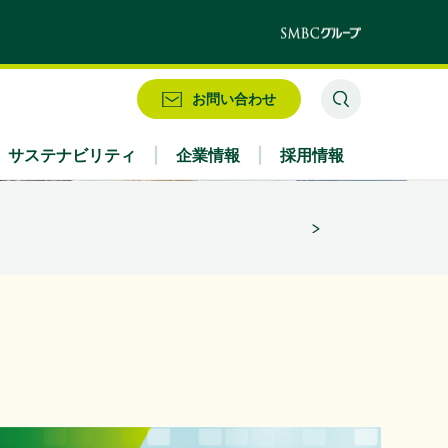
」
お問い合わせ
として2026/27シーズンを応援」
サステナビリティ
企業情報
採用情報
業務別
株式情報・配当情報
役員
IRお問い合わせ
アクセス
（356KB）