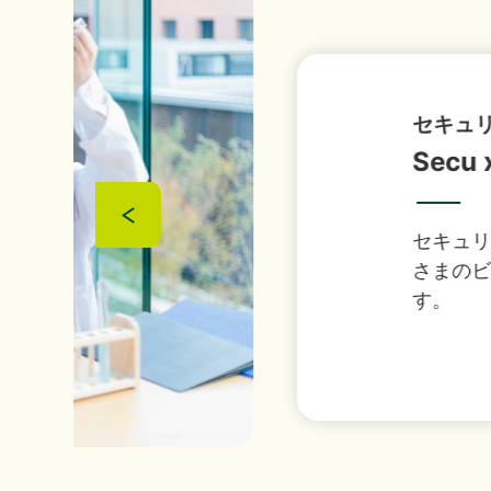
『1,
2026年07月29日
経営・財務
（4,22
セキュリティとインフラのワ
Secu x Fra
「授
2026年07月16日
ソリューション
セキュリティとインフラのお悩
さまのビジネス基盤を支えるセ
譲渡
2026年07月13日
経営・財務
す。
「さ
2026年07月08日
経営・財務
IS
2026年07月01日
イベント