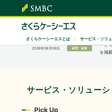
富士通株
2026年07月01日
イベント
出展
「さ
2026年08月06日
経営・財務
を掲
さくらケーシーエスとは
サービス・ソリュ
サービス・ソリューション
株主・投資家情報
サステナビリティ
企業情報
採用情報
「IT
2026年08月05日
イベント
ソリューション領域
経営方針・中期経営計画
さくらケーシーエスグループのサステナビリ
社長あいさつ
新卒採用
Secu 
業績
経営
キャ
202
2026年07月31日
経営・財務
キーワード別
IRカレンダー
環境
組織
IRニ
社会
沿革
サービス・ソリューシ
ディスクロージャーポリシー
認証・認定
電子
202
2026年07月31日
経営・財務
Pick Up