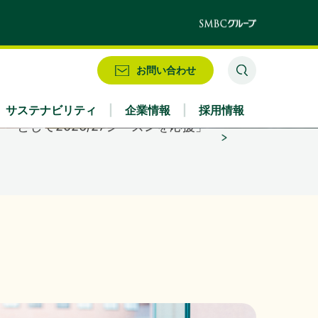
」
お問い合わせ
として2026/27シーズンを応援」
サステナビリティ
企業情報
採用情報
業務別
株式情報・配当情報
役員
IRお問い合わせ
アクセス
（356KB）