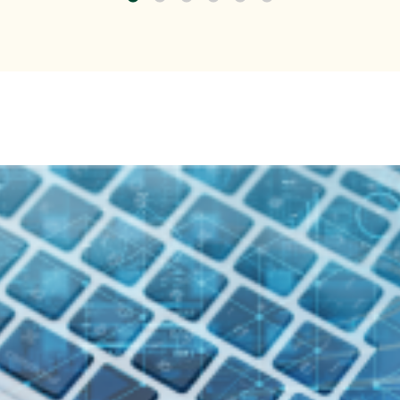
今すぐ始める課題の可視化と対策準備』出展のご案内
式会社主催イベント「Fujitsu Experience Day 2026
のご案内
くらケーシーエス、ヴィッセル神戸オフィシャルパートナー
載しました。
（4,123KB）
トレンドEXPO2026 Summer」出展のご案内
7年３月期 第１四半期決算概況
（1,736KB）