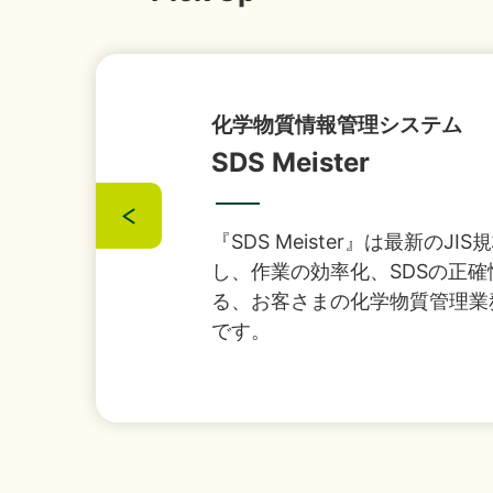
『1,
2026年07月29日
経営・財務
（4,22
セキュリティとインフラのワ
Secu x Fra
「授
2026年07月16日
ソリューション
セキュリティとインフラのお悩
さまのビジネス基盤を支えるセ
譲渡
2026年07月13日
経営・財務
す。
「さ
2026年07月08日
経営・財務
IS
2026年07月01日
イベント