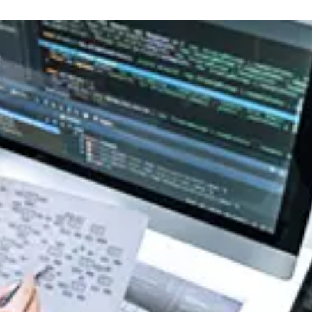
R社主催セミナー『迫る、経済産業省「サプライチェーン
今すぐ始める課題の可視化と対策準備』出展のご案内
式会社主催イベント「Fujitsu Experience Day 2026
のご案内