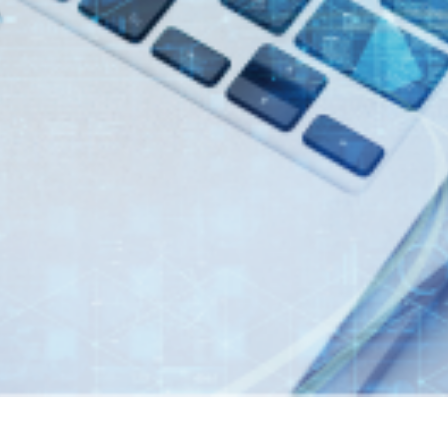
7年３月期 第１四半期決算短信〔日本基準〕（連結）
149件のAI活用アイデアが集結「生成AIプロンプトコ
1KB）
業料減免システム」を追加しました。
制限付株式報酬としての自己株式の処分の払込完了に関
くらケーシーエスボランティア基金」の2025年度寄付