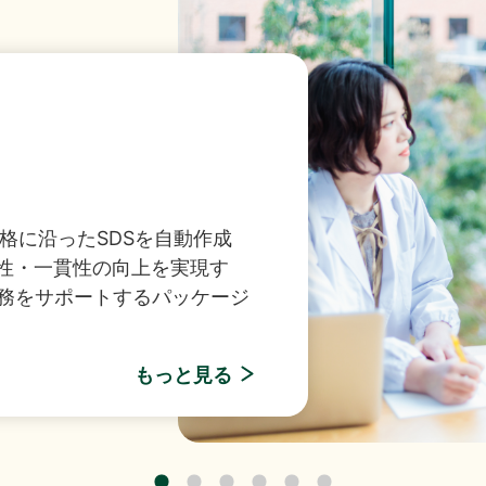
149件のAI活用アイデアが集結「生成AIプロンプトコ
1KB）
ンストップソリューション
業料減免システム」を追加しました。
みをトータルサポート！お客
キュリティ環境を実現しま
制限付株式報酬としての自己株式の処分の払込完了に関
くらケーシーエスボランティア基金」の2025年度寄付
R社主催セミナー『迫る、経済産業省「サプライチェーン