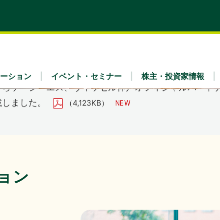
式会社主催イベント「Fujitsu Experience Day 2026
のご案内
くらケーシーエス、ヴィッセル神戸オフィシャルパートナー
載しました。
（4,123KB）
ーション
イベント・セミナー
株主・投資家情報
トレンドEXPO2026 Summer」出展のご案内
ティ
x Fra
・財務（連結）
理念
リア採用
業種別
IRライブラリ
会社概要
7年３月期 第１四半期決算概況
（1,736KB）
ュース
IRよくあるご質問
ガバナンス
事業内容
ョン
公告
免責事項
7年３月期 第１四半期決算短信〔日本基準〕（連結）