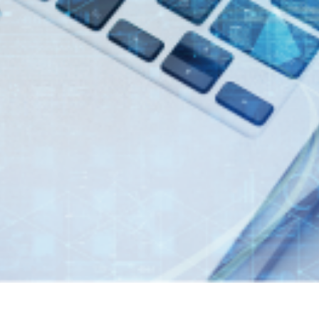
7年３月期 第１四半期決算短信〔日本基準〕（連結）
149件のAI活用アイデアが集結「生成AIプロンプトコ
1KB）
業料減免システム」を追加しました。
制限付株式報酬としての自己株式の処分の払込完了に関
くらケーシーエスボランティア基金」の2025年度寄付