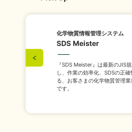
『1,
2026年07月29日
経営・財務
（4,22
セキュリティとインフラのワ
Secu x Fra
「授
2026年07月16日
ソリューション
セキュリティとインフラのお悩
さまのビジネス基盤を支えるセ
譲渡
2026年07月13日
経営・財務
す。
「さ
2026年07月08日
経営・財務
IS
2026年07月01日
イベント