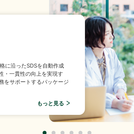
149件のAI活用アイデアが集結「生成AIプロンプトコ
1KB）
ンストップソリューション
業料減免システム」を追加しました。
みをトータルサポート！お客
キュリティ環境を実現しま
制限付株式報酬としての自己株式の処分の払込完了に関
くらケーシーエスボランティア基金」の2025年度寄付
R社主催セミナー『迫る、経済産業省「サプライチェーン