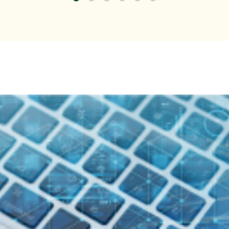
今すぐ始める課題の可視化と対策準備』出展のご案内
式会社主催イベント「Fujitsu Experience Day 2026
のご案内
くらケーシーエス、ヴィッセル神戸オフィシャルパートナー
載しました。
（4,123KB）
トレンドEXPO2026 Summer」出展のご案内
7年３月期 第１四半期決算概況
（1,736KB）