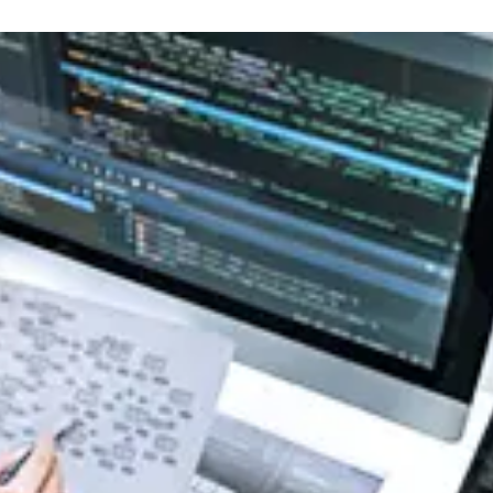
R社主催セミナー『迫る、経済産業省「サプライチェーン
今すぐ始める課題の可視化と対策準備』出展のご案内
式会社主催イベント「Fujitsu Experience Day 2026
のご案内