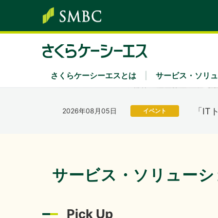
富士通株
2026年07月01日
イベント
出展
「さ
2026年08月06日
経営・財務
を掲
さくらケーシーエスとは
サービス・ソリュ
サービス・ソリューション
株主・投資家情報
サステナビリティ
企業情報
採用情報
「IT
2026年08月05日
イベント
ソリューション領域
経営方針・中期経営計画
さくらケーシーエスグループのサステナビリ
社長あいさつ
新卒採用
Secu 
業績
経営
キャ
202
2026年07月31日
経営・財務
キーワード別
IRカレンダー
環境
組織
IRニ
社会
沿革
サービス・ソリューシ
ディスクロージャーポリシー
認証・認定
電子
202
2026年07月31日
経営・財務
Pick Up