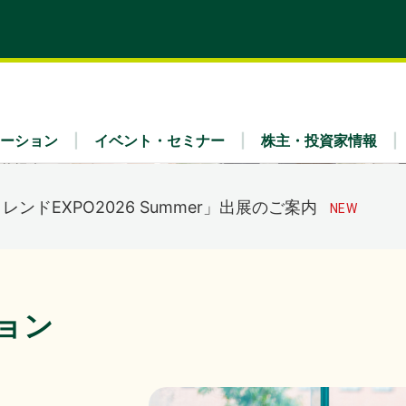
式会社主催イベント「Fujitsu Experience Day 2026
のご案内
くらケーシーエス、ヴィッセル神戸オフィシャルパートナー
載しました。
（4,123KB）
ーション
イベント・セミナー
株主・投資家情報
トレンドEXPO2026 Summer」出展のご案内
ティ
x Fra
・財務（連結）
理念
リア採用
業種別
IRライブラリ
会社概要
7年３月期 第１四半期決算概況
（1,736KB）
ュース
IRよくあるご質問
ガバナンス
事業内容
ョン
公告
免責事項
7年３月期 第１四半期決算短信〔日本基準〕（連結）