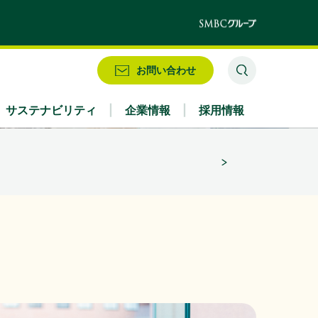
」
お問い合わせ
として2026/27シーズンを応援」
サステナビリティ
企業情報
採用情報
業務別
株式情報・配当情報
役員
IRお問い合わせ
アクセス
（356KB）