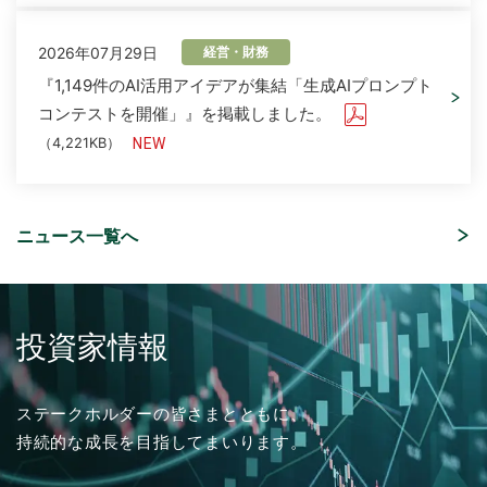
2026年07月29日
経営・財務
『1,149件のAI活用アイデアが集結「生成AIプロンプト
コンテストを開催」』を掲載しました。
（4,221KB）
ニュース一覧へ
2026年08月06日
2026年07月16日
2025年03月01日
2026年08月05日
ソリューション
経営・財務
採用情報
イベント
「さくらケーシーエス、ヴィッセル神戸オフィシャル
「授業料減免システム」を追加しました。
2026年度 新卒採用 応募受付を開始しました。
「ITトレンドEXPO2026 Summer」出展のご案内
パートナーとして2026/27シーズンを応援」を掲載し
投資家情報
ました。
（4,123KB）
2026年04月17日
ソリューション
2024年03月01日
2026年07月01日
採用情報
イベント
ステークホルダーの皆さまとともに、
「ISMS（ISO/IEC 27001）認証取得コンサルティン
2026年07月31日
経営・財務
持続的な成長を目指してまいります。
グ」を追加しました。
2025年度 新卒採用 応募受付を開始しました。
ISR社主催セミナー『迫る、経済産業省「サプライチェ
2027年３月期 第１四半期決算概況
ーン強化に向けたセキュリティ対策評価制度」今すぐ
（1,736KB）