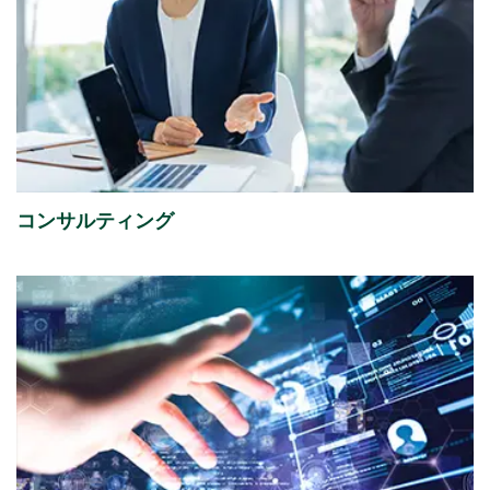
2026年07月13日
経営・財務
譲渡制限付株式報酬としての自己株式の処分の払込完
了に関するお知らせ
（88KB）
2026年07月08日
経営・財務
「さくらケーシーエスボランティア基金」の2025年度
コンサルティング
寄付先を掲載しました。
2026年07月01日
イベント
ISR社主催セミナー『迫る、経済産業省「サプライチェ
ーン強化に向けたセキュリティ対策評価制度」今すぐ
始める課題の可視化と対策準備』出展のご案内
2026年07月01日
イベント
富士通株式会社主催イベント「Fujitsu Experience