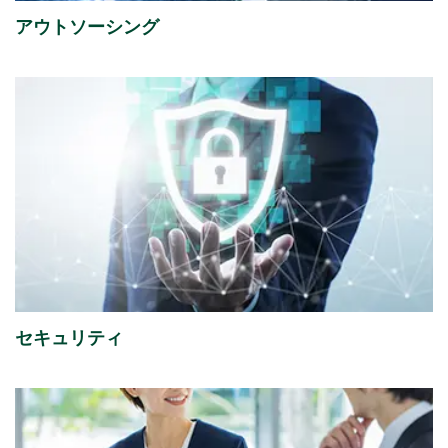
アウトソーシング
2026年07月31日
経営・財務
2027年３月期 第１四半期決算短信〔日本基準〕（連
結）
（356KB）
2026年07月29日
経営・財務
『1,149件のAI活用アイデアが集結「生成AIプロンプト
コンテストを開催」』を掲載しました。
（4,221KB）
2026年07月16日
ソリューション
セキュリティ
「授業料減免システム」を追加しました。