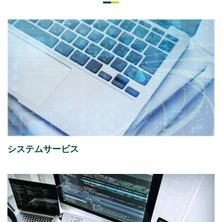
2026年07月08日
経営・財務
「さくらケーシーエスボランティア基金」の2025年度
寄付先を掲載しました。
2026年07月01日
イベント
ISR社主催セミナー『迫る、経済産業省「サプライチェ
ーン強化に向けたセキュリティ対策評価制度」今すぐ
始める課題の可視化と対策準備』出展のご案内
システムサービス
2026年07月01日
イベント
富士通株式会社主催イベント「Fujitsu Experience
Day 2026」
出展のご案内