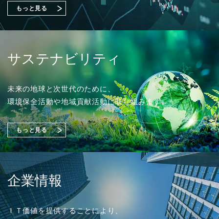
始める課題の可視化と対策準備』出展のご案内
もっと見る
2026年02月18日
ソリューション
2023年03月01日
採用情報
「OTセキュリティコンサルティング」を追加しまし
2026年07月31日
2026年07月01日
経営・財務
イベント
た。
2024年度 新卒採用 応募受付を開始しました。
サステナビリティ
2027年３月期 第１四半期決算短信〔日本基準〕（連
富士通株式会社主催イベント「Fujitsu Experience Day
結）
2026」
（356KB）
出展のご案内
2025年10月20日
ソリューション
未来の地球と次世代のために、
2022年03月01日
採用情報
環境保全活動や地域貢献活動に取り組みます。
「さくらケーシーエスASMサービス」を追加しまし
2026年07月29日
経営・財務
た。
2023年度 新卒採用 応募受付を開始しました。
2026年06月03日
イベント
『1,149件のAI活用アイデアが集結「生成AIプロンプト
もっと見る
コンテストを開催」』を掲載しました。
株式会社大塚商会主催オンラインセミナー
「安衛法・JIS改正に備えるSDS作成術」登壇のお知ら
（4,221KB）
2025年08月20日
ソリューション
せ
2021年03月01日
採用情報
「トータルセキュリティソリューション」を追加しま
企業情報
した。
2022年度 新卒採用 応募受付を開始しました。
2026年07月13日
経営・財務
2026年03月04日
イベント
譲渡制限付株式報酬としての自己株式の処分の払込完
ＩＴ価値を提供することにより、