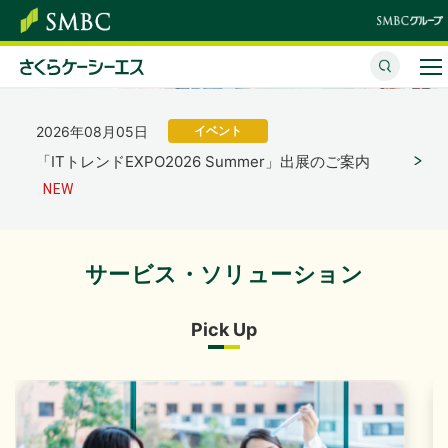
「さくらケーシーエス、ヴィッセル神戸オフィシャル
パートナーとして2026/27シーズンを応援」を掲載し
ました。
（4,123KB）
さくらケーシーエスとは
2026年08月05日
イベント
サービス・ソリューション
「ITトレンドEXPO2026 Summer」出展のご案内
イベント・セミナー
株主・投資家情報
サービス・ソリューション
2026年07月31日
経営・財務
サステナビリティ
2027年３月期 第１四半期決算概況
（1,736KB）
Pick Up
企業情報
採用情報
2026年07月31日
経営・財務
2027年３月期 第１四半期決算短信〔日本基準〕（連