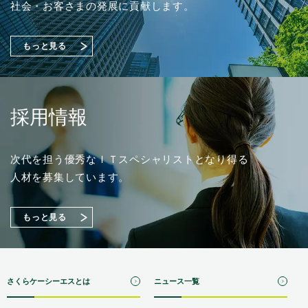
了に関するお知らせ
工場セキュリティ対策をご紹介！【Japan IT Week 春
（88KB）
社会・お客さまの発展に貢献します。
2026／情報セキュリティ EXPO】出展のご案内
もっと見る
採用情報
次代を担う優秀なＩＴスペシャリストとなり得る
人材を募集しています。
もっと見る
さくらケーシーエスとは
ニュース一覧