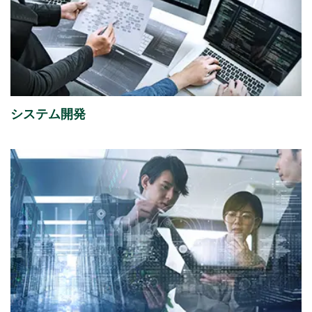
2026年08月06日
経営・財務
「さくらケーシーエス、ヴィッセル神戸オフィシャル
パートナーとして2026/27シーズンを応援」を掲載し
ました。
（4,123KB）
システム開発
2026年08月05日
イベント
「ITトレンドEXPO2026 Summer」出展のご案内
2026年07月31日
経営・財務
2027年３月期 第１四半期決算概況
（1,736KB）