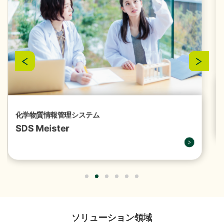
お問い合わせ
結）
（356KB）
2026年07月29日
経営・財務
『1,149件のAI活用アイデアが集結「生成AIプロンプト
コンテストを開催」』を掲載しました。
（4,221KB）
セキュリティとインフラのワンストップソリューション
Secu x Fra
2026年07月16日
ソリューション
「授業料減免システム」を追加しました。
2026年07月13日
経営・財務
譲渡制限付株式報酬としての自己株式の処分の払込完
ソリューション領域
了に関するお知らせ
（88KB）