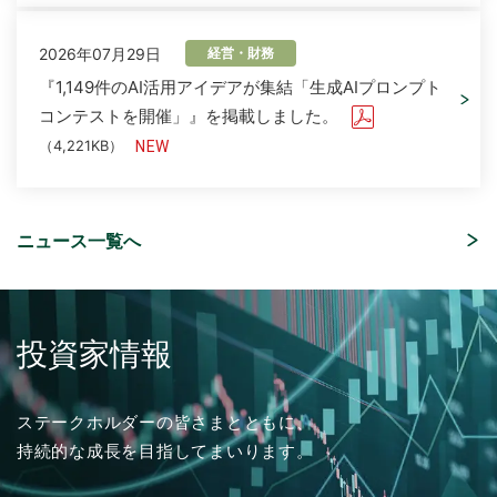
2026年07月29日
経営・財務
『1,149件のAI活用アイデアが集結「生成AIプロンプト
コンテストを開催」』を掲載しました。
（4,221KB）
ニュース一覧へ
2026年08月06日
2026年07月16日
2025年03月01日
2026年08月05日
ソリューション
経営・財務
採用情報
イベント
「さくらケーシーエス、ヴィッセル神戸オフィシャル
「授業料減免システム」を追加しました。
2026年度 新卒採用 応募受付を開始しました。
「ITトレンドEXPO2026 Summer」出展のご案内
パートナーとして2026/27シーズンを応援」を掲載し
投資家情報
ました。
（4,123KB）
2026年04月17日
ソリューション
2024年03月01日
2026年07月01日
採用情報
イベント
ステークホルダーの皆さまとともに、
「ISMS（ISO/IEC 27001）認証取得コンサルティン
2026年07月31日
経営・財務
持続的な成長を目指してまいります。
グ」を追加しました。
2025年度 新卒採用 応募受付を開始しました。
ISR社主催セミナー『迫る、経済産業省「サプライチェ
2027年３月期 第１四半期決算概況
ーン強化に向けたセキュリティ対策評価制度」今すぐ
（1,736KB）