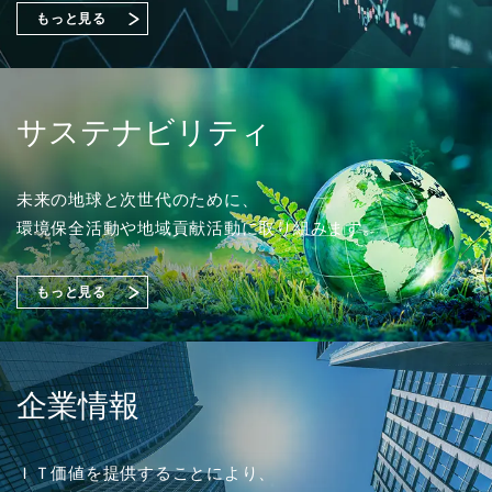
始める課題の可視化と対策準備』出展のご案内
もっと見る
2026年02月18日
ソリューション
2023年03月01日
採用情報
「OTセキュリティコンサルティング」を追加しまし
2026年07月31日
2026年07月01日
経営・財務
イベント
た。
2024年度 新卒採用 応募受付を開始しました。
サステナビリティ
2027年３月期 第１四半期決算短信〔日本基準〕（連
富士通株式会社主催イベント「Fujitsu Experience Day
結）
2026」
（356KB）
出展のご案内
2025年10月20日
ソリューション
未来の地球と次世代のために、
2022年03月01日
採用情報
環境保全活動や地域貢献活動に取り組みます。
「さくらケーシーエスASMサービス」を追加しまし
2026年07月29日
経営・財務
た。
2023年度 新卒採用 応募受付を開始しました。
2026年06月03日
イベント
『1,149件のAI活用アイデアが集結「生成AIプロンプト
もっと見る
コンテストを開催」』を掲載しました。
株式会社大塚商会主催オンラインセミナー
「安衛法・JIS改正に備えるSDS作成術」登壇のお知ら
（4,221KB）
2025年08月20日
ソリューション
せ
2021年03月01日
採用情報
「トータルセキュリティソリューション」を追加しま
企業情報
した。
2022年度 新卒採用 応募受付を開始しました。
2026年07月13日
経営・財務
2026年03月04日
イベント
譲渡制限付株式報酬としての自己株式の処分の払込完
ＩＴ価値を提供することにより、