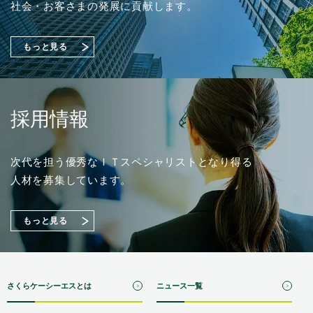
了に関するお知らせ
工場セキュリティ対策をご紹介！【Japan IT Week 春
（88KB）
社会・お客さまの発展に貢献します。
2026／情報セキュリティ EXPO】出展のご案内
もっと見る
採用情報
次代を担う優秀なＩＴスペシャリストとなり得る
人材を募集しています。
もっと見る
さくらケーシーエスとは
ニュース一覧