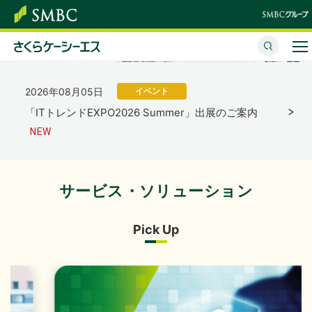
「さくらケーシーエス、ヴィッセル神戸オフィシャル
パートナーとして2026/27シーズンを応援」を掲載し
ました。
（4,123KB）
さくらケーシーエスとは
2026年08月05日
イベント
サービス・ソリューション
「ITトレンドEXPO2026 Summer」出展のご案内
イベント・セミナー
株主・投資家情報
サービス・ソリューション
2026年07月31日
経営・財務
サステナビリティ
2027年３月期 第１四半期決算概況
（1,736KB）
Pick Up
企業情報
採用情報
2026年07月31日
経営・財務
2027年３月期 第１四半期決算短信〔日本基準〕（連