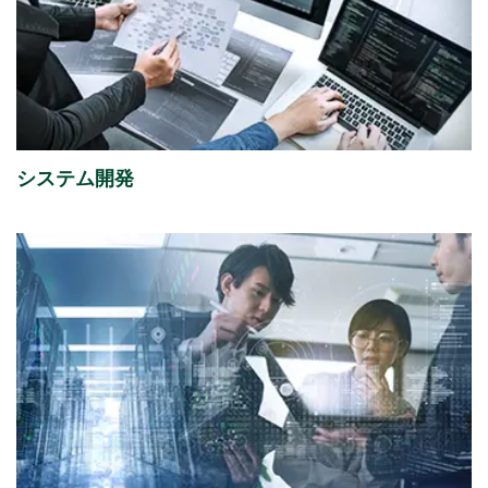
2026年08月06日
経営・財務
「さくらケーシーエス、ヴィッセル神戸オフィシャル
パートナーとして2026/27シーズンを応援」を掲載し
ました。
（4,123KB）
システム開発
2026年08月05日
イベント
「ITトレンドEXPO2026 Summer」出展のご案内
2026年07月31日
経営・財務
2027年３月期 第１四半期決算概況
（1,736KB）