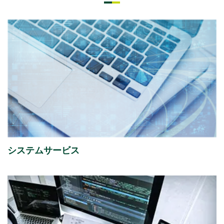
2026年07月08日
経営・財務
「さくらケーシーエスボランティア基金」の2025年度
寄付先を掲載しました。
2026年07月01日
イベント
ISR社主催セミナー『迫る、経済産業省「サプライチェ
ーン強化に向けたセキュリティ対策評価制度」今すぐ
始める課題の可視化と対策準備』出展のご案内
システムサービス
2026年07月01日
イベント
富士通株式会社主催イベント「Fujitsu Experience
Day 2026」
出展のご案内