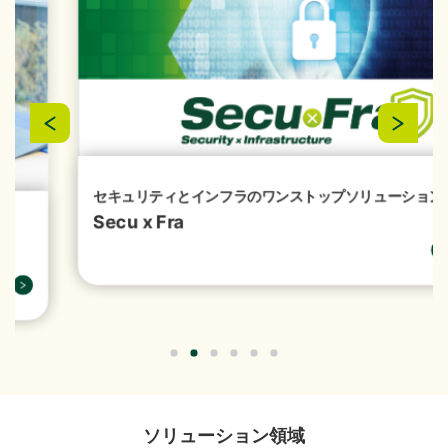
お問い合わせ
結）
（356KB）
2026年07月29日
経営・財務
『1,149件のAI活用アイデアが集結「生成AIプロンプト
コンテストを開催」』を掲載しました。
（4,221KB）
セキュリティとインフラのワンストップソリューション
Secu x Fra
2026年07月16日
ソリューション
「授業料減免システム」を追加しました。
2026年07月13日
経営・財務
譲渡制限付株式報酬としての自己株式の処分の払込完
ソリューション領域
了に関するお知らせ
（88KB）