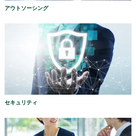
アウトソーシング
2026年07月31日
経営・財務
2027年３月期 第１四半期決算短信〔日本基準〕（連
結）
（356KB）
2026年07月29日
経営・財務
『1,149件のAI活用アイデアが集結「生成AIプロンプト
コンテストを開催」』を掲載しました。
（4,221KB）
2026年07月16日
ソリューション
セキュリティ
「授業料減免システム」を追加しました。