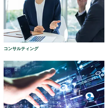
2026年07月13日
経営・財務
譲渡制限付株式報酬としての自己株式の処分の払込完
了に関するお知らせ
（88KB）
2026年07月08日
経営・財務
「さくらケーシーエスボランティア基金」の2025年度
コンサルティング
寄付先を掲載しました。
2026年07月01日
イベント
ISR社主催セミナー『迫る、経済産業省「サプライチェ
ーン強化に向けたセキュリティ対策評価制度」今すぐ
始める課題の可視化と対策準備』出展のご案内
2026年07月01日
イベント
富士通株式会社主催イベント「Fujitsu Experience