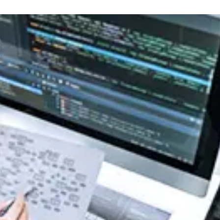
R社主催セミナー『迫る、経済産業省「サプライチェーン
今すぐ始める課題の可視化と対策準備』出展のご案内
式会社主催イベント「Fujitsu Experience Day 2026
のご案内