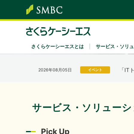
富士通株
2026年07月01日
イベント
出展
「さ
2026年08月06日
経営・財務
を掲
さくらケーシーエスとは
サービス・ソリュ
サービス・ソリューション
株主・投資家情報
サステナビリティ
企業情報
採用情報
「IT
2026年08月05日
イベント
ソリューション領域
経営方針・中期経営計画
さくらケーシーエスグループのサステナビリ
社長あいさつ
新卒採用
Secu 
業績
経営
キャ
202
2026年07月31日
経営・財務
キーワード別
IRカレンダー
環境
組織
IRニ
社会
沿革
サービス・ソリューシ
ディスクロージャーポリシー
認証・認定
電子
202
2026年07月31日
経営・財務
Pick Up