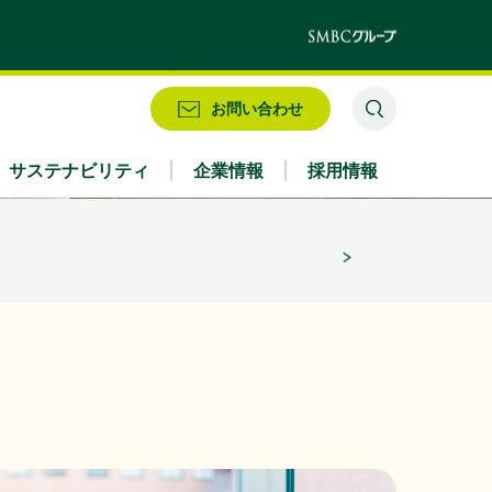
」
お問い合わせ
として2026/27シーズンを応援」
サステナビリティ
企業情報
採用情報
業務別
株式情報・配当情報
役員
IRお問い合わせ
アクセス
（356KB）