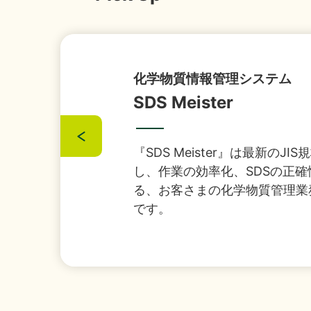
『1,
2026年07月29日
経営・財務
（4,22
セキュリティとインフラのワ
Secu x Fra
「授
2026年07月16日
ソリューション
セキュリティとインフラのお悩
さまのビジネス基盤を支えるセ
譲渡
2026年07月13日
経営・財務
す。
「さ
2026年07月08日
経営・財務
IS
2026年07月01日
イベント