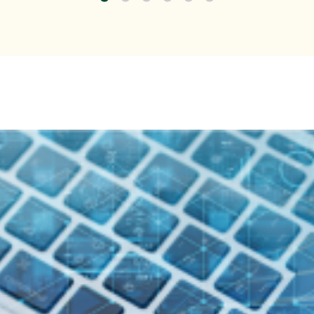
今すぐ始める課題の可視化と対策準備』出展のご案内
式会社主催イベント「Fujitsu Experience Day 2026
のご案内
くらケーシーエス、ヴィッセル神戸オフィシャルパートナー
載しました。
（4,123KB）
トレンドEXPO2026 Summer」出展のご案内
7年３月期 第１四半期決算概況
（1,736KB）