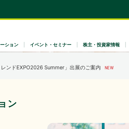
式会社主催イベント「Fujitsu Experience Day 2026
のご案内
くらケーシーエス、ヴィッセル神戸オフィシャルパートナー
載しました。
（4,123KB）
ーション
イベント・セミナー
株主・投資家情報
トレンドEXPO2026 Summer」出展のご案内
ティ
x Fra
・財務（連結）
理念
リア採用
業種別
IRライブラリ
会社概要
7年３月期 第１四半期決算概況
（1,736KB）
ュース
IRよくあるご質問
ガバナンス
事業内容
ョン
公告
免責事項
7年３月期 第１四半期決算短信〔日本基準〕（連結）