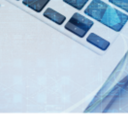
7年３月期 第１四半期決算短信〔日本基準〕（連結）
149件のAI活用アイデアが集結「生成AIプロンプトコ
1KB）
業料減免システム」を追加しました。
制限付株式報酬としての自己株式の処分の払込完了に関
くらケーシーエスボランティア基金」の2025年度寄付