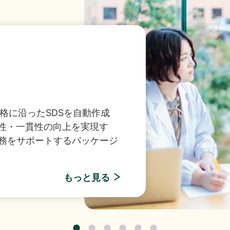
149件のAI活用アイデアが集結「生成AIプロンプトコ
1KB）
ンストップソリューション
業料減免システム」を追加しました。
みをトータルサポート！お客
キュリティ環境を実現しま
制限付株式報酬としての自己株式の処分の払込完了に関
くらケーシーエスボランティア基金」の2025年度寄付
R社主催セミナー『迫る、経済産業省「サプライチェーン