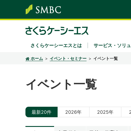
さくらケーシーエスとは
サービス・ソリュ
ホーム
イベント・セミナー
イベント一覧
サービス・ソリューション
株主・投資家情報
サステナビリティ
企業情報
採用情報
イベント一覧
ソリューション領域
経営方針・中期経営計画
さくらケーシーエスグループのサステナビリ
社長あいさつ
新卒採用
Secu 
業績
経営
キャ
キーワード別
IRカレンダー
環境
組織
IRニ
社会
沿革
ディスクロージャーポリシー
認証・認定
電子
最新20件
2026年
2025年