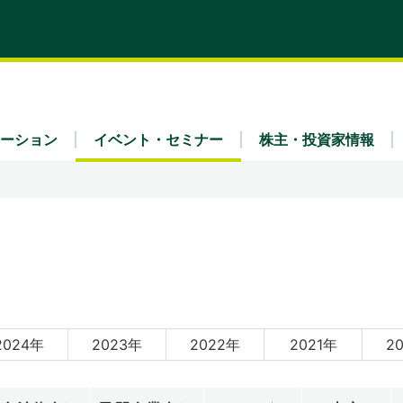
ーション
イベント・セミナー
株主・投資家情報
ティ
x Fra
・財務（連結）
理念
リア採用
業種別
IRライブラリ
会社概要
ュース
IRよくあるご質問
ガバナンス
事業内容
公告
免責事項
2024年
2023年
2022年
2021年
2