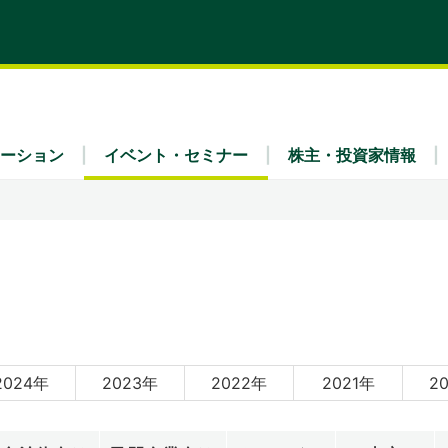
ーション
イベント・セミナー
株主・投資家情報
ティ
x Fra
・財務（連結）
理念
リア採用
業種別
IRライブラリ
会社概要
ュース
IRよくあるご質問
ガバナンス
事業内容
公告
免責事項
2024年
2023年
2022年
2021年
2