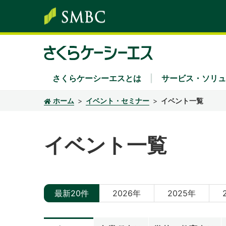
さくらケーシーエスとは
サービス・ソリュ
ホーム
イベント・セミナー
イベント一覧
サービス・ソリューション
株主・投資家情報
サステナビリティ
企業情報
採用情報
イベント一覧
ソリューション領域
経営方針・中期経営計画
さくらケーシーエスグループのサステナビリ
社長あいさつ
新卒採用
Secu 
業績
経営
キャ
キーワード別
IRカレンダー
環境
組織
IRニ
社会
沿革
ディスクロージャーポリシー
認証・認定
電子
最新20件
2026年
2025年