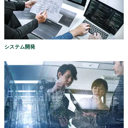
2026年08月06日
経営・財務
「さくらケーシーエス、ヴィッセル神戸オフィシャル
パートナーとして2026/27シーズンを応援」を掲載し
ました。
（4,123KB）
システム開発
2026年08月05日
イベント
「ITトレンドEXPO2026 Summer」出展のご案内
2026年07月31日
経営・財務
2027年３月期 第１四半期決算概況
（1,736KB）