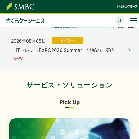
「さくらケーシーエス、ヴィッセル神戸オフィシャル
パートナーとして2026/27シーズンを応援」を掲載し
ました。
（4,123KB）
さくらケーシーエスとは
2026年08月05日
イベント
サービス・ソリューション
「ITトレンドEXPO2026 Summer」出展のご案内
イベント・セミナー
株主・投資家情報
サービス・ソリューション
2026年07月31日
経営・財務
サステナビリティ
2027年３月期 第１四半期決算概況
（1,736KB）
Pick Up
企業情報
採用情報
2026年07月31日
経営・財務
2027年３月期 第１四半期決算短信〔日本基準〕（連