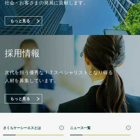
了に関するお知らせ
工場セキュリティ対策をご紹介！【Japan IT Week 春
（88KB）
社会・お客さまの発展に貢献します。
2026／情報セキュリティ EXPO】出展のご案内
もっと見る
採用情報
次代を担う優秀なＩＴスペシャリストとなり得る
人材を募集しています。
もっと見る
さくらケーシーエスとは
ニュース一覧