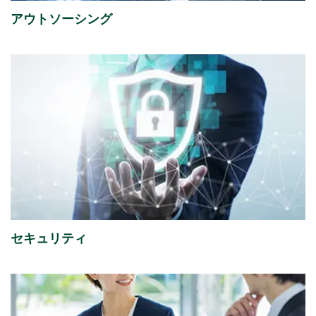
アウトソーシング
2026年07月31日
経営・財務
2027年３月期 第１四半期決算短信〔日本基準〕（連
結）
（356KB）
2026年07月29日
経営・財務
『1,149件のAI活用アイデアが集結「生成AIプロンプト
コンテストを開催」』を掲載しました。
（4,221KB）
2026年07月16日
ソリューション
セキュリティ
「授業料減免システム」を追加しました。