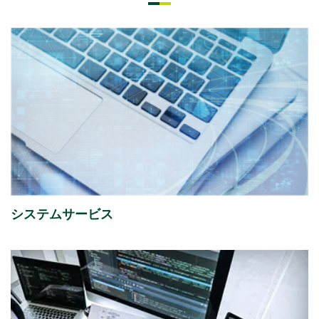
2026年07月08日
経営・財務
「さくらケーシーエスボランティア基金」の2025年度
寄付先を掲載しました。
2026年07月01日
イベント
ISR社主催セミナー『迫る、経済産業省「サプライチェ
ーン強化に向けたセキュリティ対策評価制度」今すぐ
始める課題の可視化と対策準備』出展のご案内
システムサービス
2026年07月01日
イベント
富士通株式会社主催イベント「Fujitsu Experience
Day 2026」
出展のご案内