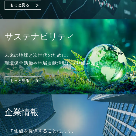
始める課題の可視化と対策準備』出展のご案内
もっと見る
2026年02月18日
ソリューション
2023年03月01日
採用情報
「OTセキュリティコンサルティング」を追加しまし
2026年07月31日
2026年07月01日
経営・財務
イベント
た。
2024年度 新卒採用 応募受付を開始しました。
サステナビリティ
2027年３月期 第１四半期決算短信〔日本基準〕（連
富士通株式会社主催イベント「Fujitsu Experience Day
結）
2026」
（356KB）
出展のご案内
2025年10月20日
ソリューション
未来の地球と次世代のために、
2022年03月01日
採用情報
環境保全活動や地域貢献活動に取り組みます。
「さくらケーシーエスASMサービス」を追加しまし
2026年07月29日
経営・財務
た。
2023年度 新卒採用 応募受付を開始しました。
2026年06月03日
イベント
『1,149件のAI活用アイデアが集結「生成AIプロンプト
もっと見る
コンテストを開催」』を掲載しました。
株式会社大塚商会主催オンラインセミナー
「安衛法・JIS改正に備えるSDS作成術」登壇のお知ら
（4,221KB）
2025年08月20日
ソリューション
せ
2021年03月01日
採用情報
「トータルセキュリティソリューション」を追加しま
企業情報
した。
2022年度 新卒採用 応募受付を開始しました。
2026年07月13日
経営・財務
2026年03月04日
イベント
譲渡制限付株式報酬としての自己株式の処分の払込完
ＩＴ価値を提供することにより、