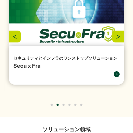
お問い合わせ
結）
（356KB）
2026年07月29日
経営・財務
『1,149件のAI活用アイデアが集結「生成AIプロンプト
コンテストを開催」』を掲載しました。
（4,221KB）
セキュリティとインフラのワンストップソリューション
Secu x Fra
2026年07月16日
ソリューション
「授業料減免システム」を追加しました。
2026年07月13日
経営・財務
譲渡制限付株式報酬としての自己株式の処分の払込完
ソリューション領域
了に関するお知らせ
（88KB）