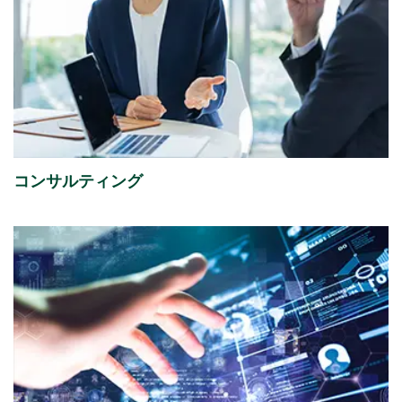
2026年07月13日
経営・財務
譲渡制限付株式報酬としての自己株式の処分の払込完
了に関するお知らせ
（88KB）
2026年07月08日
経営・財務
「さくらケーシーエスボランティア基金」の2025年度
コンサルティング
寄付先を掲載しました。
2026年07月01日
イベント
ISR社主催セミナー『迫る、経済産業省「サプライチェ
ーン強化に向けたセキュリティ対策評価制度」今すぐ
始める課題の可視化と対策準備』出展のご案内
2026年07月01日
イベント
富士通株式会社主催イベント「Fujitsu Experience