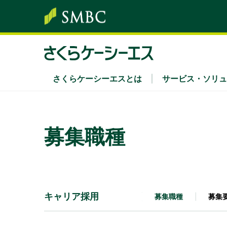
さくらケーシーエスとは
サービス・ソリュ
サービス・ソリューション
株主・投資家情報
サステナビリティ
企業情報
採用情報
募集職種
ソリューション領域
経営方針・中期経営計画
さくらケーシーエスグループのサステナビリ
社長あいさつ
新卒採用
Secu 
業績
経営
キャ
キーワード別
IRカレンダー
環境
組織
IRニ
社会
沿革
ディスクロージャーポリシー
認証・認定
電子
キャリア採用
募集職種
募集