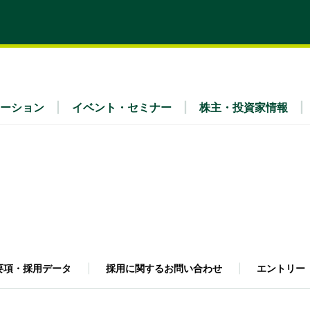
ーション
イベント・セミナー
株主・投資家情報
ティ
x Fra
・財務（連結）
理念
リア採用
業種別
IRライブラリ
会社概要
ュース
IRよくあるご質問
ガバナンス
事業内容
公告
免責事項
要項・採用データ
採用に関するお問い合わせ
エントリー