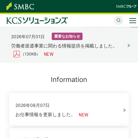
変化の時代に、
未来につながる、
オフィスオペレーション
柔軟な戦力を
人と企業の出会い
にインパクトを
A flexible force in times of change
For a bright future
beyond operational improvement
サービスのご紹介
2026年07月01日
重要なお知らせ
多様なニーズに応える人材と
働く人と企業のベストマッチングを
私たちはあなたの会社と共に歩み共に躍進します。
労働者派遣事業に関わる情報提供を掲載しました。
企業情報
業務ソリューションをお届けします。
サポートいたします。
ＢＰＯで運用戦略にアクティベーションを届けます。
（130KB）
採用情報
各種情報の取り扱いについて
Information
お問い合わせ
2026年08月07日
お仕事情報を更新しました。