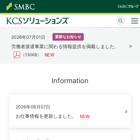
変化の時代に、
未来につながる、
オフィスオペレーション
柔軟な戦力を
人と企業の出会い
にインパクトを
A flexible force in times of change
For a bright future
beyond operational improvement
サービスのご紹介
2026年07月01日
重要なお知らせ
多様なニーズに応える人材と
働く人と企業のベストマッチングを
私たちはあなたの会社と共に歩み共に躍進します。
労働者派遣事業に関わる情報提供を掲載しました。
企業情報
業務ソリューションをお届けします。
サポートいたします。
ＢＰＯで運用戦略にアクティベーションを届けます。
（130KB）
採用情報
各種情報の取り扱いについて
Information
お問い合わせ
2026年08月07日
お仕事情報を更新しました。