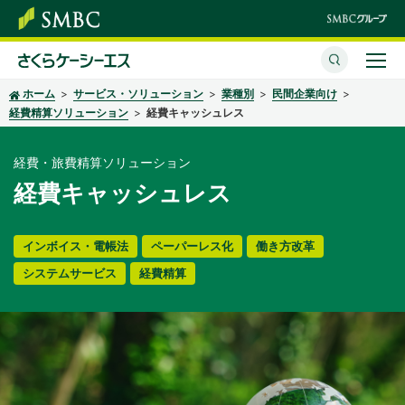
ホーム
サービス・ソリューション
業種別
民間企業向け
さくらケーシーエスとは
経費精算ソリューション
経費キャッシュレス
サービス・ソリューション
経費・旅費精算ソリューション
イベント・セミナー
経費キャッシュレス
株主・投資家情報
インボイス・電帳法
ペーパーレス化
働き方改革
サステナビリティ
システムサービス
経費精算
企業情報
採用情報