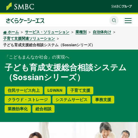
ホーム
サービス・ソリューション
業種別
自治体向け
さくらケーシーエスとは
子育て支援関連ソリューション
子ども育成支援総合相談システム（Sossianシリーズ）
サービス・ソリューション
「こどもまんなか社会」の実現へ
イベント・セミナー
子ども育成支援総合相談システム
（Sossianシリーズ）
株主・投資家情報
住民サービス向上
LGWAN
子育て支援
サステナビリティ
クラウド・ストレージ
システムサービス
事務支援
企業情報
業務効率化
総合相談
採用情報