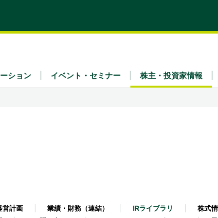
ーション
イベント・セミナー
株主・投資家情報
ティ
x Fra
・財務（連結）
理念
リア採用
業種別
IRライブラリ
会社概要
ュース
IRよくあるご質問
ガバナンス
事業内容
公告
免責事項
経営計画
業績・財務（連結）
IRライブラリ
株式情