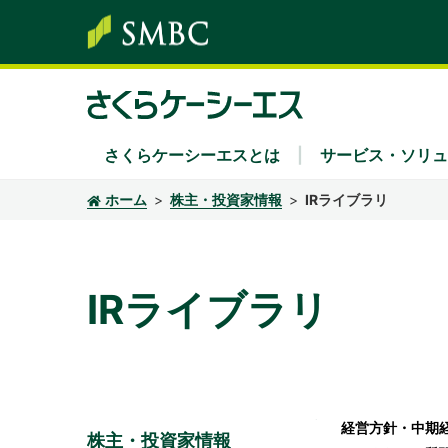
さくらケーシーエスとは
サービス・ソリュ
ホーム
株主・投資家情報
IRライブラリ
サービス・ソリューション
株主・投資家情報
サステナビリティ
企業情報
採用情報
ソリューション領域
経営方針・中期経営計画
さくらケーシーエスグループのサステナビリ
社長あいさつ
新卒採用
Secu 
業績
経営
キャ
IRライブラリ
キーワード別
IRカレンダー
環境
組織
IRニ
社会
沿革
ディスクロージャーポリシー
認証・認定
電子
経営方針・中期
株主・投資家情報