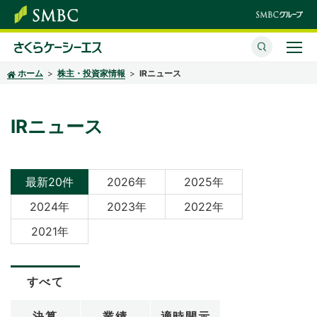
ホーム
株主・投資家情報
IRニュース
さくらケーシーエスとは
サービス・ソリューション
IRニュース
イベント・セミナー
株主・投資家情報
最新20件
2026年
2025年
2024年
2023年
2022年
サステナビリティ
2021年
企業情報
すべて
採用情報
決算
業績
適時開示