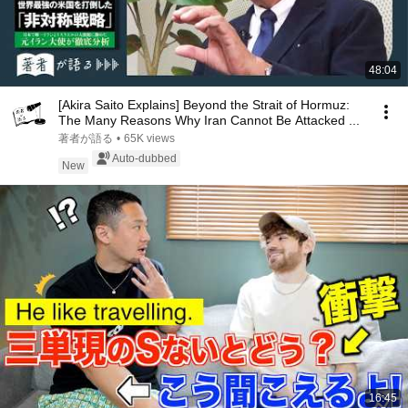
48:04
[Akira Saito Explains] Beyond the Strait of Hormuz:
The Many Reasons Why Iran Cannot Be Attacked ...
著者が語る
•
65K views
Auto-dubbed
New
16:45