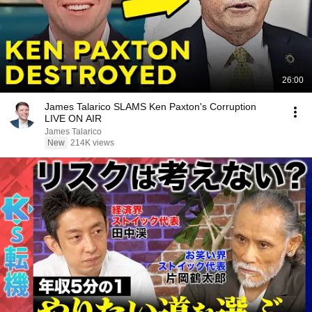
26:00
James Talarico SLAMS Ken Paxton's Corruption
LIVE ON AIR
James Talarico
New
214K views