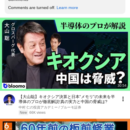
Comments are turned off. 
Learn more
30:54
【大山聡】キオクシア決算と日本“メモリ”の未来を半
導体のプロが徹底解説!真の実力と中国の脅威は?
中村 仁の投資アカデミー / ブルーモ証券
New
66K views