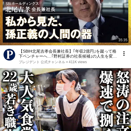
35:35
【SBIH北尾吉孝会長兼社長】｢年収2億円｣を蹴って格
下ベンチャーへ…｢野村証券の社長候補｣の人生を変え
た孫正義の異常すぎる一言【リーダーの器】
プレジデント 公式チャンネル
•
411K views