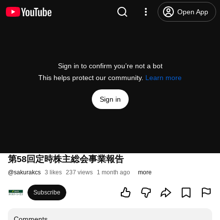
Open App
Sign in to confirm you’re not a bot
This helps protect our community.
Learn more
Sign in
第58回定時株主総会事業報告
@
sakurakcs
3 likes
237 views
1 month ago
more
Subscribe
Comments