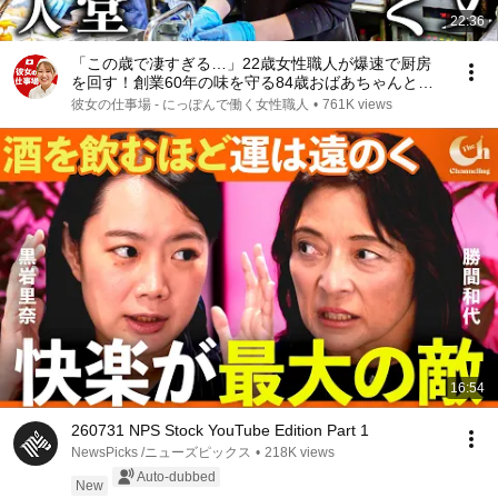
22:36
「この歳で凄すぎる…」22歳女性職人が爆速で厨房
を回す！創業60年の味を守る84歳おばあちゃんと絶
品とり天
彼女の仕事場 - にっぽんで働く女性職人
•
761K views
16:54
260731 NPS Stock YouTube Edition Part 1
NewsPicks /ニューズピックス
•
218K views
Auto-dubbed
New