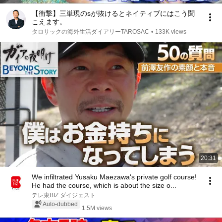
【衝撃】三単現のsが抜けるとネイティブにはこう聞
こえます。
タロサックの海外生活ダイアリーTAROSAC
•
133K views
20:31
We infiltrated Yusaku Maezawa's private golf course!
He had the course, which is about the size o...
テレ東BIZ ダイジェスト
Auto-dubbed
1.5M views