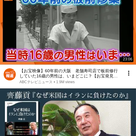
23:06
【お宝映像】60年前の大阪 老舗寿司店で板前修行
していた16歳の男性は、いまどこに？【お宝発見！
関西いまむかし】
ABCテレビニュース
•
1.9M views