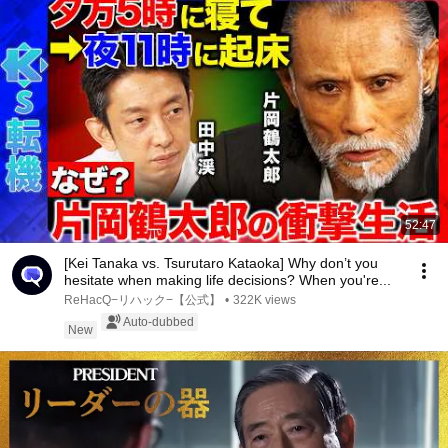
52:47
[Kei Tanaka vs. Tsurutaro Kataoka] Why don’t you
hesitate when making life decisions? When you're...
ReHacQ−リハック−【公式】
•
322K views
Auto-dubbed
New