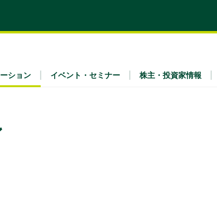
ーション
イベント・セミナー
株主・投資家情報
ン
ティ
x Fra
・財務（連結）
理念
リア採用
業種別
IRライブラリ
会社概要
ュース
IRよくあるご質問
ガバナンス
事業内容
公告
免責事項