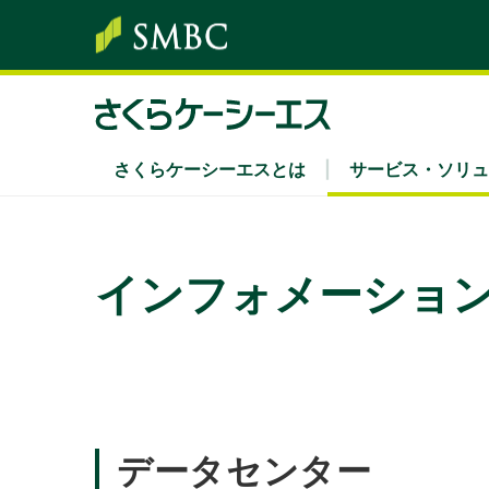
さくらケーシーエスとは
サービス・ソリュ
サービス・ソリューション
株主・投資家情報
サステナビリティ
企業情報
採用情報
インフォメーショ
ソリューション領域
経営方針・中期経営計画
さくらケーシーエスグループのサステナビリ
社長あいさつ
新卒採用
Secu 
業績
経営
キャ
キーワード別
IRカレンダー
環境
組織
IRニ
社会
沿革
ディスクロージャーポリシー
認証・認定
電子
データセンター