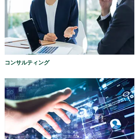
2026年07月13日
経営・財務
譲渡制限付株式報酬としての自己株式の処分の払込完
了に関するお知らせ
（88KB）
2026年07月08日
経営・財務
「さくらケーシーエスボランティア基金」の2025年度
コンサルティング
寄付先を掲載しました。
2026年07月01日
イベント
ISR社主催セミナー『迫る、経済産業省「サプライチェ
ーン強化に向けたセキュリティ対策評価制度」今すぐ
始める課題の可視化と対策準備』出展のご案内
2026年07月01日
イベント
富士通株式会社主催イベント「Fujitsu Experience