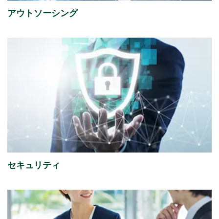
アウトソーシング
2026年07月31日
経営・財務
2027年３月期 第１四半期決算短信〔日本基準〕（連
結）
（356KB）
2026年07月29日
経営・財務
『1,149件のAI活用アイデアが集結「生成AIプロンプト
コンテストを開催」』を掲載しました。
（4,221KB）
2026年07月16日
ソリューション
セキュリティ
「授業料減免システム」を追加しました。