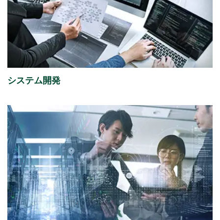
2026年08月06日
経営・財務
「さくらケーシーエス、ヴィッセル神戸オフィシャル
パートナーとして2026/27シーズンを応援」を掲載し
ました。
（4,123KB）
システム開発
2026年08月05日
イベント
「ITトレンドEXPO2026 Summer」出展のご案内
2026年07月31日
経営・財務
2027年３月期 第１四半期決算概況
（1,736KB）