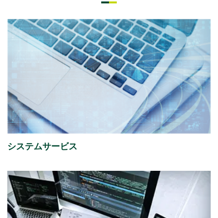
2026年07月08日
経営・財務
「さくらケーシーエスボランティア基金」の2025年度
寄付先を掲載しました。
2026年07月01日
イベント
ISR社主催セミナー『迫る、経済産業省「サプライチェ
ーン強化に向けたセキュリティ対策評価制度」今すぐ
始める課題の可視化と対策準備』出展のご案内
システムサービス
2026年07月01日
イベント
富士通株式会社主催イベント「Fujitsu Experience
Day 2026」
出展のご案内