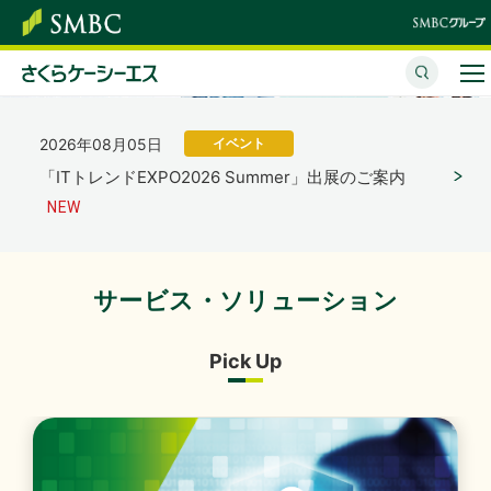
「さくらケーシーエス、ヴィッセル神戸オフィシャル
パートナーとして2026/27シーズンを応援」を掲載し
ました。
（4,123KB）
さくらケーシーエスとは
2026年08月05日
イベント
サービス・ソリューション
「ITトレンドEXPO2026 Summer」出展のご案内
イベント・セミナー
株主・投資家情報
サービス・ソリューション
2026年07月31日
経営・財務
サステナビリティ
2027年３月期 第１四半期決算概況
（1,736KB）
Pick Up
企業情報
採用情報
2026年07月31日
経営・財務
2027年３月期 第１四半期決算短信〔日本基準〕（連