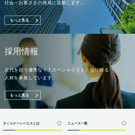
了に関するお知らせ
工場セキュリティ対策をご紹介！【Japan IT Week 春
（88KB）
社会・お客さまの発展に貢献します。
2026／情報セキュリティ EXPO】出展のご案内
もっと見る
採用情報
次代を担う優秀なＩＴスペシャリストとなり得る
人材を募集しています。
もっと見る
さくらケーシーエスとは
ニュース一覧