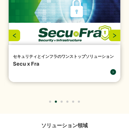
お問い合わせ
結）
（356KB）
2026年07月29日
経営・財務
『1,149件のAI活用アイデアが集結「生成AIプロンプト
コンテストを開催」』を掲載しました。
（4,221KB）
セキュリティとインフラのワンストップソリューション
Secu x Fra
2026年07月16日
ソリューション
「授業料減免システム」を追加しました。
2026年07月13日
経営・財務
譲渡制限付株式報酬としての自己株式の処分の払込完
ソリューション領域
了に関するお知らせ
（88KB）