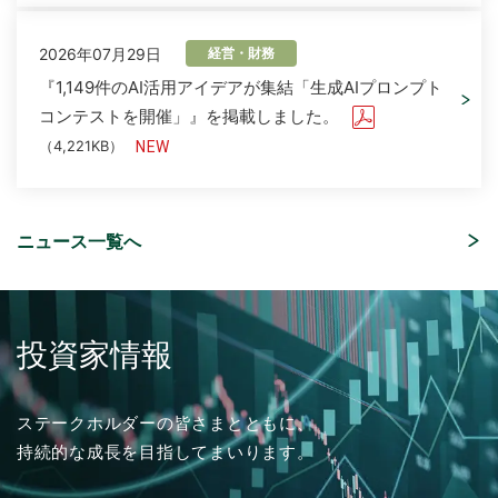
2026年07月29日
経営・財務
『1,149件のAI活用アイデアが集結「生成AIプロンプト
コンテストを開催」』を掲載しました。
（4,221KB）
ニュース一覧へ
2026年08月06日
2026年07月16日
2025年03月01日
2026年08月05日
ソリューション
経営・財務
採用情報
イベント
「さくらケーシーエス、ヴィッセル神戸オフィシャル
「授業料減免システム」を追加しました。
2026年度 新卒採用 応募受付を開始しました。
「ITトレンドEXPO2026 Summer」出展のご案内
パートナーとして2026/27シーズンを応援」を掲載し
投資家情報
ました。
（4,123KB）
2026年04月17日
ソリューション
2024年03月01日
2026年07月01日
採用情報
イベント
ステークホルダーの皆さまとともに、
「ISMS（ISO/IEC 27001）認証取得コンサルティン
2026年07月31日
経営・財務
持続的な成長を目指してまいります。
グ」を追加しました。
2025年度 新卒採用 応募受付を開始しました。
ISR社主催セミナー『迫る、経済産業省「サプライチェ
2027年３月期 第１四半期決算概況
ーン強化に向けたセキュリティ対策評価制度」今すぐ
（1,736KB）