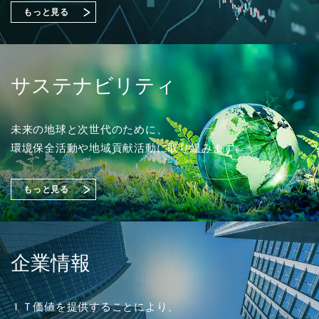
始める課題の可視化と対策準備』出展のご案内
もっと見る
2026年02月18日
ソリューション
2023年03月01日
採用情報
「OTセキュリティコンサルティング」を追加しまし
2026年07月31日
2026年07月01日
経営・財務
イベント
た。
2024年度 新卒採用 応募受付を開始しました。
サステナビリティ
2027年３月期 第１四半期決算短信〔日本基準〕（連
富士通株式会社主催イベント「Fujitsu Experience Day
結）
2026」
（356KB）
出展のご案内
2025年10月20日
ソリューション
未来の地球と次世代のために、
2022年03月01日
採用情報
環境保全活動や地域貢献活動に取り組みます。
「さくらケーシーエスASMサービス」を追加しまし
2026年07月29日
経営・財務
た。
2023年度 新卒採用 応募受付を開始しました。
2026年06月03日
イベント
『1,149件のAI活用アイデアが集結「生成AIプロンプト
もっと見る
コンテストを開催」』を掲載しました。
株式会社大塚商会主催オンラインセミナー
「安衛法・JIS改正に備えるSDS作成術」登壇のお知ら
（4,221KB）
2025年08月20日
ソリューション
せ
2021年03月01日
採用情報
「トータルセキュリティソリューション」を追加しま
企業情報
した。
2022年度 新卒採用 応募受付を開始しました。
2026年07月13日
経営・財務
2026年03月04日
イベント
譲渡制限付株式報酬としての自己株式の処分の払込完
ＩＴ価値を提供することにより、