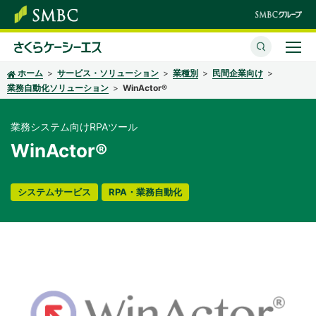
ホーム
サービス・ソリューション
業種別
民間企業向け
さくらケーシーエスとは
業務自動化ソリューション
WinActor®
サービス・ソリューション
業務システム向けRPAツール
イベント・セミナー
WinActor®
株主・投資家情報
システムサービス
RPA・業務自動化
サステナビリティ
企業情報
採用情報