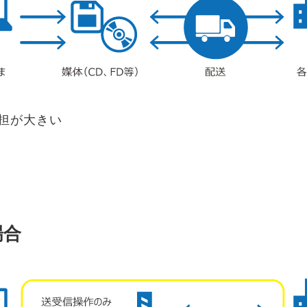
担が大きい
場合