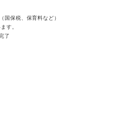
（国保税、保育料など）
います。
完了