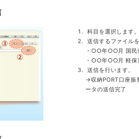
信
科目を選択します。
送信するファイル
・○○年○○月 国民
・○○年○○月 軽保
送信を行います。
→収納PORT口座
ータの送信完了
信