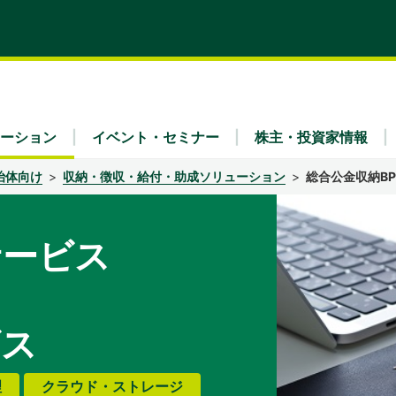
ーション
イベント・セミナー
株主・投資家情報
治体向け
収納・徴収・給付・助成ソリューション
総合公金収納B
サービス
ティ
x Fra
・財務（連結）
理念
リア採用
業種別
IRライブラリ
会社概要
ュース
IRよくあるご質問
ガバナンス
事業内容
公告
免責事項
ビス
理
クラウド・ストレージ