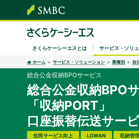
さくらケーシーエスとは
サービス・ソリュ
ホーム
サービス・ソリューション
業種別
自
サービス・ソリューション
株主・投資家情報
サステナビリティ
企業情報
採用情報
総合公金収納BPOサービス
総合公金収納BPO
ソリューション領域
経営方針・中期経営計画
さくらケーシーエスグループのサステナビリ
社長あいさつ
新卒採用
Secu 
業績
経営
キャ
「収納PORT」
キーワード別
IRカレンダー
環境
組織
IRニ
社会
沿革
ディスクロージャーポリシー
認証・認定
電子
口座振替伝送サー
住民サービス向上
LGWAN
収納管