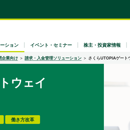
ーション
イベント・セミナー
株主・投資家情報
間企業向け
請求・入金管理ソリューション
さくらUTOPIAゲート
ートウェイ
ティ
x Fra
・財務（連結）
理念
リア採用
業種別
IRライブラリ
会社概要
ュース
IRよくあるご質問
ガバナンス
事業内容
公告
免責事項
働き方改革