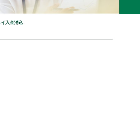
ェイ
入金消込