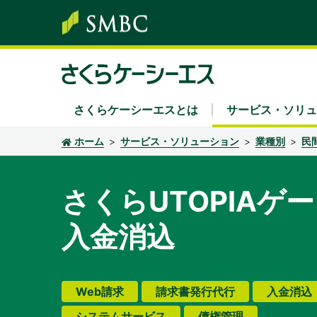
さくらケーシーエスとは
サービス・ソリュ
ホーム
サービス・ソリューション
業種別
民
サービス・ソリューション
株主・投資家情報
サステナビリティ
企業情報
採用情報
さくらUTOPIAゲ
ソリューション領域
経営方針・中期経営計画
さくらケーシーエスグループのサステナビリ
社長あいさつ
新卒採用
Secu 
業績
経営
キャ
入金消込
キーワード別
IRカレンダー
環境
組織
IRニ
社会
沿革
ディスクロージャーポリシー
認証・認定
電子
Web請求
請求書発行代行
入金消込
システムサービス
債権管理