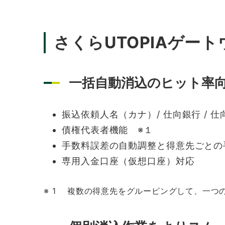
さくらUTOPIAゲー
一括自動消込のヒット率
振込依頼人名（カナ）/ 仕向銀行 / 
債権代表者機能 ※１
手数料誤差の自動調整と得意先ごとの
専用入金口座（仮想口座）対応
※ 1 複数の得意先をグルーピングして、一