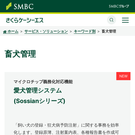
ホーム
サービス・ソリューション
キーワード別
畜犬管理
さくらケーシーエスとは
サービス・ソリューション
畜犬管理
イベント・セミナー
株主・投資家情報
マイクロチップ義務化対応機能
愛犬管理システム
サステナビリティ
(Sossianシリーズ)
企業情報
採用情報
「飼い犬の登録・狂犬病予防注射」に関する事務を効率
化します。登録原簿、注射案内表、各種報告書を作成可