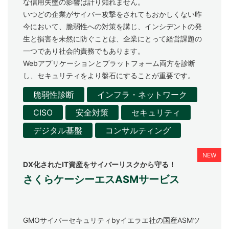
な信用失墜の影響は計り知れません。
お問い合わせ
いつどの企業がサイバー攻撃をされてもおかしくない昨
今において、脆弱性への対策を講じ、インシデントの発
生と損害を未然に防ぐことは、企業にとって経営課題の
一つであり社会的責務でもあります。
Webアプリケーションとプラットフォーム両方を診断
し、セキュリティをより盤石にすることが重要です。
脆弱性診断
インフラ・ネットワーク
CISO
安全対策
セキュリティ
デジタル基盤
コンサルティング
DX化されたIT資産をサイバーリスクから守る！
さくらケーシーエスASMサービス
GMOサイバーセキュリティbyイエラエ社の国産ASMツ