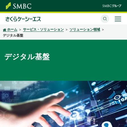
ホーム
サービス・ソリューション
ソリューション領域
さくらケーシーエスとは
デジタル基盤
サービス・ソリューション
デジタル基盤
イベント・セミナー
株主・投資家情報
サステナビリティ
企業情報
採用情報