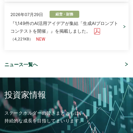
2026年07月29日
経営・財務
『1,149件のAI活用アイデアが集結「生成AIプロンプト
コンテストを開催」』を掲載しました。
（4,221KB）
ニュース一覧へ
2026年08月06日
2026年07月16日
2025年03月01日
2026年08月05日
ソリューション
経営・財務
採用情報
イベント
「さくらケーシーエス、ヴィッセル神戸オフィシャル
「授業料減免システム」を追加しました。
2026年度 新卒採用 応募受付を開始しました。
「ITトレンドEXPO2026 Summer」出展のご案内
パートナーとして2026/27シーズンを応援」を掲載し
投資家情報
ました。
（4,123KB）
2026年04月17日
ソリューション
2024年03月01日
2026年07月01日
採用情報
イベント
ステークホルダーの皆さまとともに、
「ISMS（ISO/IEC 27001）認証取得コンサルティン
2026年07月31日
経営・財務
持続的な成長を目指してまいります。
グ」を追加しました。
2025年度 新卒採用 応募受付を開始しました。
ISR社主催セミナー『迫る、経済産業省「サプライチェ
2027年３月期 第１四半期決算概況
ーン強化に向けたセキュリティ対策評価制度」今すぐ
（1,736KB）