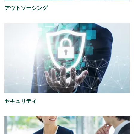
アウトソーシング
2026年07月31日
経営・財務
2027年３月期 第１四半期決算短信〔日本基準〕（連
結）
（356KB）
2026年07月29日
経営・財務
『1,149件のAI活用アイデアが集結「生成AIプロンプト
コンテストを開催」』を掲載しました。
（4,221KB）
2026年07月16日
ソリューション
セキュリティ
「授業料減免システム」を追加しました。