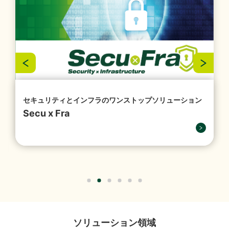
お問い合わせ
結）
（356KB）
2026年07月29日
経営・財務
『1,149件のAI活用アイデアが集結「生成AIプロンプト
コンテストを開催」』を掲載しました。
（4,221KB）
セキュリティとインフラのワンストップソリューション
Secu x Fra
2026年07月16日
ソリューション
「授業料減免システム」を追加しました。
2026年07月13日
経営・財務
譲渡制限付株式報酬としての自己株式の処分の払込完
ソリューション領域
了に関するお知らせ
（88KB）