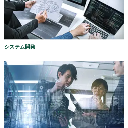
2026年08月06日
経営・財務
「さくらケーシーエス、ヴィッセル神戸オフィシャル
パートナーとして2026/27シーズンを応援」を掲載し
ました。
（4,123KB）
システム開発
2026年08月05日
イベント
「ITトレンドEXPO2026 Summer」出展のご案内
2026年07月31日
経営・財務
2027年３月期 第１四半期決算概況
（1,736KB）