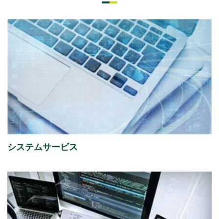
2026年07月08日
経営・財務
「さくらケーシーエスボランティア基金」の2025年度
寄付先を掲載しました。
2026年07月01日
イベント
ISR社主催セミナー『迫る、経済産業省「サプライチェ
ーン強化に向けたセキュリティ対策評価制度」今すぐ
始める課題の可視化と対策準備』出展のご案内
システムサービス
2026年07月01日
イベント
富士通株式会社主催イベント「Fujitsu Experience
Day 2026」
出展のご案内