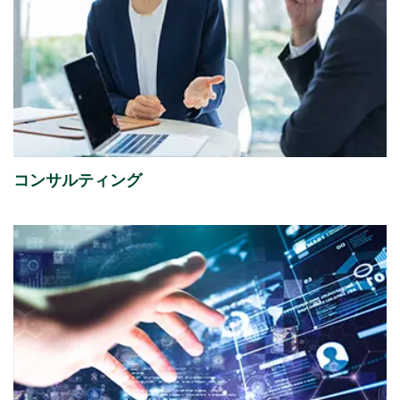
2026年07月13日
経営・財務
譲渡制限付株式報酬としての自己株式の処分の払込完
了に関するお知らせ
（88KB）
2026年07月08日
経営・財務
「さくらケーシーエスボランティア基金」の2025年度
コンサルティング
寄付先を掲載しました。
2026年07月01日
イベント
ISR社主催セミナー『迫る、経済産業省「サプライチェ
ーン強化に向けたセキュリティ対策評価制度」今すぐ
始める課題の可視化と対策準備』出展のご案内
2026年07月01日
イベント
富士通株式会社主催イベント「Fujitsu Experience