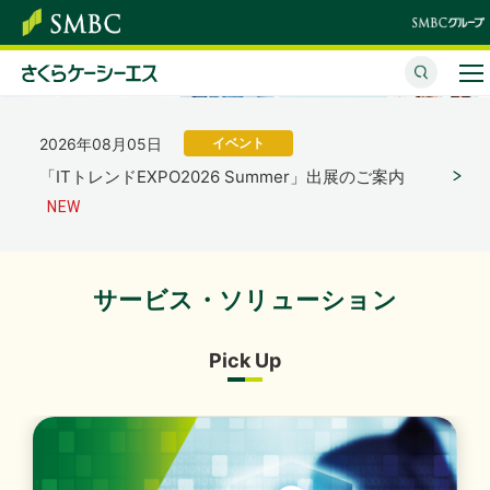
「さくらケーシーエス、ヴィッセル神戸オフィシャル
パートナーとして2026/27シーズンを応援」を掲載し
ました。
（4,123KB）
さくらケーシーエスとは
2026年08月05日
イベント
サービス・ソリューション
「ITトレンドEXPO2026 Summer」出展のご案内
イベント・セミナー
株主・投資家情報
サービス・ソリューション
2026年07月31日
経営・財務
サステナビリティ
2027年３月期 第１四半期決算概況
（1,736KB）
Pick Up
企業情報
採用情報
2026年07月31日
経営・財務
2027年３月期 第１四半期決算短信〔日本基準〕（連