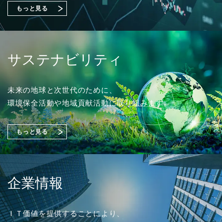
始める課題の可視化と対策準備』出展のご案内
もっと見る
2026年02月18日
ソリューション
2023年03月01日
採用情報
「OTセキュリティコンサルティング」を追加しまし
2026年07月31日
2026年07月01日
経営・財務
イベント
た。
2024年度 新卒採用 応募受付を開始しました。
サステナビリティ
2027年３月期 第１四半期決算短信〔日本基準〕（連
富士通株式会社主催イベント「Fujitsu Experience Day
結）
2026」
（356KB）
出展のご案内
2025年10月20日
ソリューション
未来の地球と次世代のために、
2022年03月01日
採用情報
環境保全活動や地域貢献活動に取り組みます。
「さくらケーシーエスASMサービス」を追加しまし
2026年07月29日
経営・財務
た。
2023年度 新卒採用 応募受付を開始しました。
2026年06月03日
イベント
『1,149件のAI活用アイデアが集結「生成AIプロンプト
もっと見る
コンテストを開催」』を掲載しました。
株式会社大塚商会主催オンラインセミナー
「安衛法・JIS改正に備えるSDS作成術」登壇のお知ら
（4,221KB）
2025年08月20日
ソリューション
せ
2021年03月01日
採用情報
「トータルセキュリティソリューション」を追加しま
企業情報
した。
2022年度 新卒採用 応募受付を開始しました。
2026年07月13日
経営・財務
2026年03月04日
イベント
譲渡制限付株式報酬としての自己株式の処分の払込完
ＩＴ価値を提供することにより、