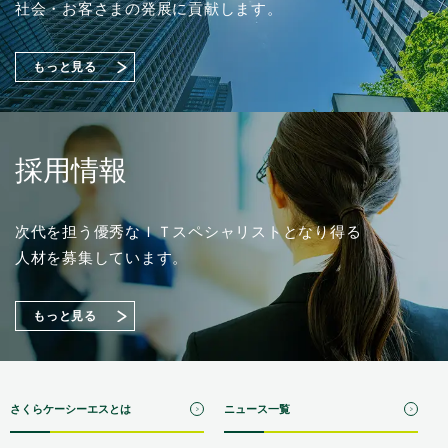
了に関するお知らせ
工場セキュリティ対策をご紹介！【Japan IT Week 春
（88KB）
社会・お客さまの発展に貢献します。
2026／情報セキュリティ EXPO】出展のご案内
もっと見る
採用情報
次代を担う優秀なＩＴスペシャリストとなり得る
人材を募集しています。
もっと見る
さくらケーシーエスとは
ニュース一覧